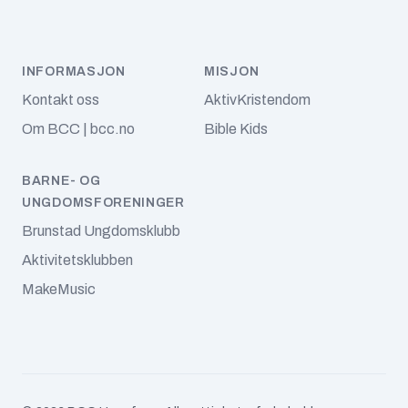
oktober 2024
september 2024
INFORMASJON
MISJON
Kontakt oss
AktivKristendom
august 2024
Om BCC | bcc.no
Bible Kids
juli 2024
BARNE- OG
juni 2024
UNGDOMSFORENINGER
mai 2024
Brunstad Ungdomsklubb
Aktivitetsklubben
april 2024
MakeMusic
mars 2024
februar 2024
januar 2024