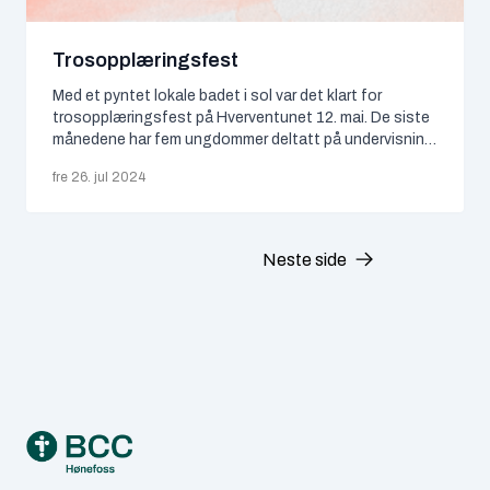
desember 2025
Trosopplæringsfest
november 2025
Med et pyntet lokale badet i sol var det klart for
trosopplæringsfest på Hverventunet 12. mai. De siste
september 2025
månedene har fem ungdommer deltatt på undervisning
der de har fått lære mer om Bibelen og trosgrunnlaget i
fre 26. jul 2024
BCC. Opplegget er tilsvarende
juli 2025
konfirmasjonsopplæringen i Den norske kirke. Dette ble
avsluttet med en fest for ungdommene der
mai 2025
medlemmene…
Neste side
april 2025
mars 2025
februar 2025
Footer
desember 2024
november 2024