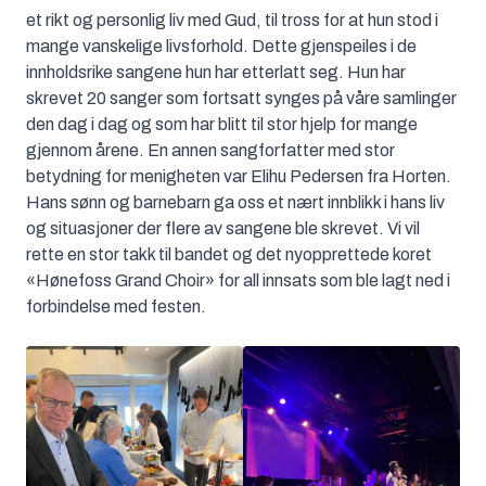
et rikt og personlig liv med Gud, til tross for at hun stod i
mange vanskelige livsforhold. Dette gjenspeiles i de
innholdsrike sangene hun har etterlatt seg. Hun har
skrevet 20 sanger som fortsatt synges på våre samlinger
den dag i dag og som har blitt til stor hjelp for mange
gjennom årene. En annen sangforfatter med stor
betydning for menigheten var Elihu Pedersen fra Horten.
Hans sønn og barnebarn ga oss et nært innblikk i hans liv
og situasjoner der flere av sangene ble skrevet. Vi vil
rette en stor takk til bandet og det nyopprettede koret
«Hønefoss Grand Choir» for all innsats som ble lagt ned i
forbindelse med festen.