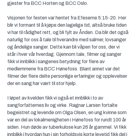
gjester fra BCC Horten og BCC Oslo.
Visjonen for festen var hentet fra Efeserne 5:15-20. Her
blir vi formant til å kjøpe den lagelige tid, altså bruke tiden
vi har til rådighet rett, og bli fylt av Ånden. Da blir det også
naturlig for oss å tale til hverandre med salmer, lovsanger
og åndelige sanger. Dette kan bli våpen for oss, der vi
står i hver vår hverdag. Gjennom tale, filmer og sanger
fikk vi innblikk i sangenes betydning for flere av
medlemmene fra BCC Hønefoss. Blant annet var det
filmer der flere delte personlige erfaringer og opplevelser
der en sang har vært til stor hjelp.
I løpet av kvelden fikk vi også et innblikk i to av
sangforfatternes liv og virke. Ragnar Larsen fortalte
begeistret og levende om Olga Olsen, en ung kvinne som
var en del av lokalmenigheten i Hønefoss for rundt 100 år
siden. Hun døde av tuberkulose kun 26 år gammel. Vi fikk
innblikk i hvordan hun i sin forholdsvis korte levetid fikk del i