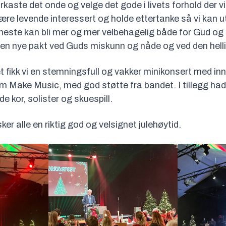
orkaste det onde og velge det gode i livets forhold der vi 
ære levende interessert og holde ettertanke så vi kan ut
tjeneste kan bli mer og mer velbehagelig både for Gud og
 den nye pakt ved Guds miskunn og nåde og ved den helli
 fikk vi en stemningsfull og vakker minikonsert med in
om Make Music, med god støtte fra bandet. I tillegg had
e kor, solister og skuespill.
ker alle en riktig god og velsignet julehøytid.