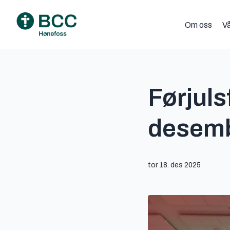
Om oss
Vå
Førjuls
desem
tor 18. des 2025