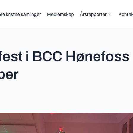
re kristne samlinger
Medlemskap
Årsrapporter
Kontak
Open Årsr
fest i BCC Hønefoss 
ber