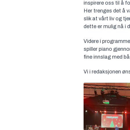
inspirere oss til å f
Her trenges det å v
slik at vårt liv og 
dette er mulig nå i
Videre i programmet
spiller piano gjenn
fine innslag med båd
Vi i redaksjonen øns