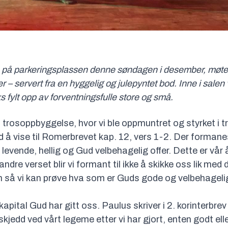
n på parkeringsplassen denne søndagen i desember, møte
– servert fra en hyggelig og julepyntet bod. Inne i salen va
s fylt opp av forventningsfulle store og små.
trosoppbyggelse, hvor vi ble oppmuntret og styrket i 
å vise til Romerbrevet kap. 12, vers 1-2. Der formanes v
levende, hellig og Gud velbehagelig offer. Dette er vår 
andre verset blir vi formant til ikke å skikke oss lik me
inn så vi kan prøve hva som er Guds gode og velbehagelig
apital Gud har gitt oss. Paulus skriver i 2. korinterbrev 
skjedd ved vårt legeme etter vi har gjort, enten godt ell