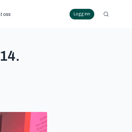
t oss
Logg inn
apporter menu
14.